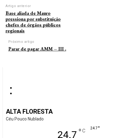
Artigo anterior
Base aliada de Mauro
pressiona por substituição
chefes de órgãos públicos
regionais
Próximo artigo
Parar de pagar AMM – III .
ALTA FLORESTA
Céu Pouco Nublado
°
24.7
°
C
24.7