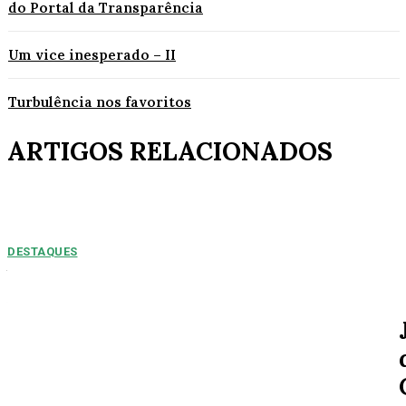
do Portal da Transparência
Um vice inesperado – II
Turbulência nos favoritos
ARTIGOS RELACIONADOS
DESTAQUES
NUMEROS PREOPCUPANTES: 2025/2026:
Acidentes aumentam 11% entre janeiro e agosto
em Alta Floresta
Por Arão Leite Alta Floresta – No ano de 2025 a 7ª Companhia do Corpo
de Bombeiros de Alta...