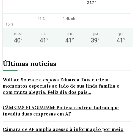
°
24.7
46 %
1.4kmh
15 %
DOM
SEG
TER
QUA
QUI
40
°
41
°
41
°
39
°
41
°
Últimas notícias
Willian Souza e a esposa Eduarda Tais curtem
momentos especiais ao lado de sua linda família e
com muita alegria. Feliz dia dos pais...
CÂMERAS FLAGRARAM: Polícia rastreia ladrão que
invadiu duas empresas em AF
Câmara de AF amplia acesso à informação por meio