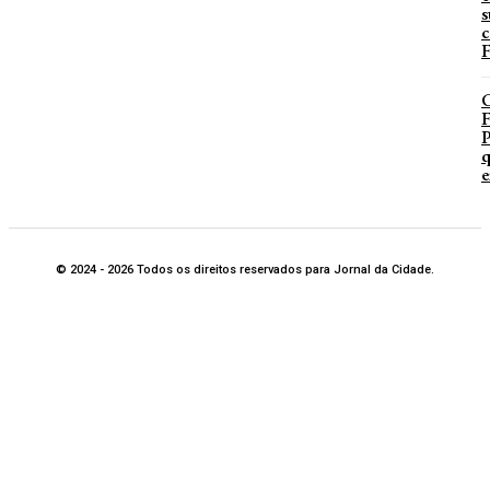
s
c
F
P
q
e
© 2024 - 2026 Todos os direitos reservados para Jornal da Cidade.