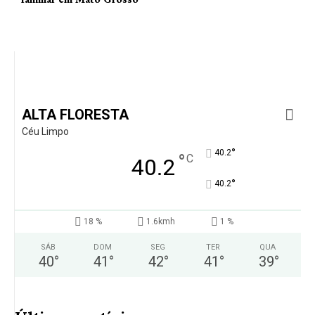
ALTA FLORESTA
Céu Limpo
°
40.2
°
C
40.2
°
40.2
18 %
1.6kmh
1 %
SÁB
DOM
SEG
TER
QUA
40
°
41
°
42
°
41
°
39
°