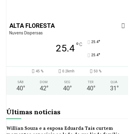
ALTA FLORESTA
Nuvens Dispersas
°
25.4
°
C
25.4
°
25.4
45 %
0.2kmh
50 %
SÁB
DOM
SEG
TER
QUA
40
°
42
°
40
°
40
°
31
°
Últimas notícias
Willian Souza e a esposa Eduarda Tais curtem