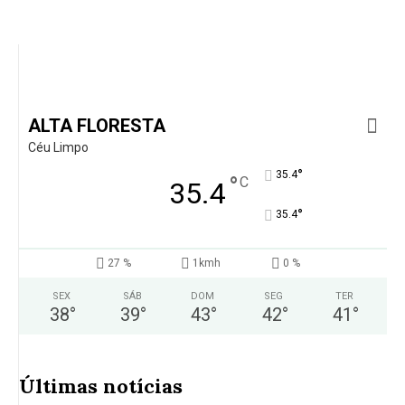
ALTA FLORESTA
Céu Limpo
°
35.4
°
C
35.4
°
35.4
27 %
1kmh
0 %
SEX
SÁB
DOM
SEG
TER
38
°
39
°
43
°
42
°
41
°
Últimas notícias