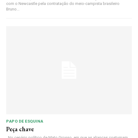
com o Newcastle pela contratação do meio-campista brasileiro
Bruno...
PAPO DE ESQUINA
Peça chave
No cenário político de Mato Grosso, em que as alianças costumam