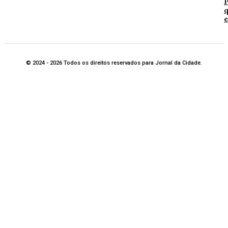
P
q
e
© 2024 - 2026 Todos os direitos reservados para Jornal da Cidade.