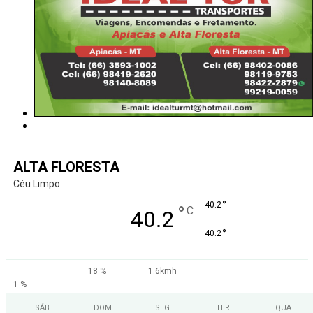
ALTA FLORESTA
Céu Limpo
°
40.2
°
C
40.2
°
40.2
18 %
1.6kmh
1 %
SÁB
DOM
SEG
TER
QUA