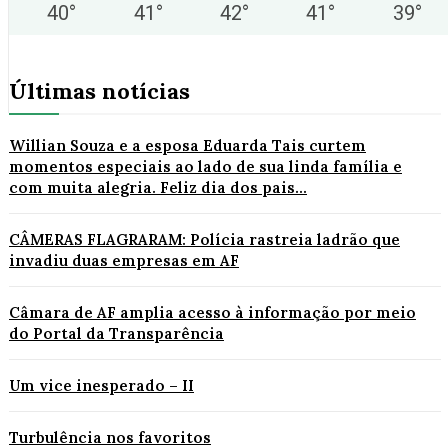
40
°
41
°
42
°
41
°
39
°
Últimas notícias
Willian Souza e a esposa Eduarda Tais curtem
momentos especiais ao lado de sua linda família e
com muita alegria. Feliz dia dos pais...
CÂMERAS FLAGRARAM: Polícia rastreia ladrão que
invadiu duas empresas em AF
Câmara de AF amplia acesso à informação por meio
do Portal da Transparência
Um vice inesperado – II
Turbulência nos favoritos