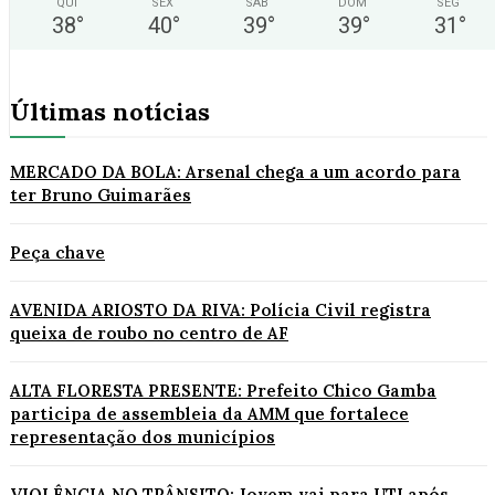
QUI
SEX
SÁB
DOM
SEG
38
°
40
°
39
°
39
°
31
°
Últimas notícias
MERCADO DA BOLA: Arsenal chega a um acordo para
ter Bruno Guimarães
Peça chave
AVENIDA ARIOSTO DA RIVA: Polícia Civil registra
queixa de roubo no centro de AF
ALTA FLORESTA PRESENTE: Prefeito Chico Gamba
participa de assembleia da AMM que fortalece
representação dos municípios
VIOLÊNCIA NO TRÂNSITO: Jovem vai para UTI após