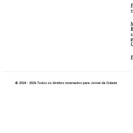
P
v
B
c
p
G
P
© 2024 - 2026 Todos os direitos reservados para Jornal da Cidade.