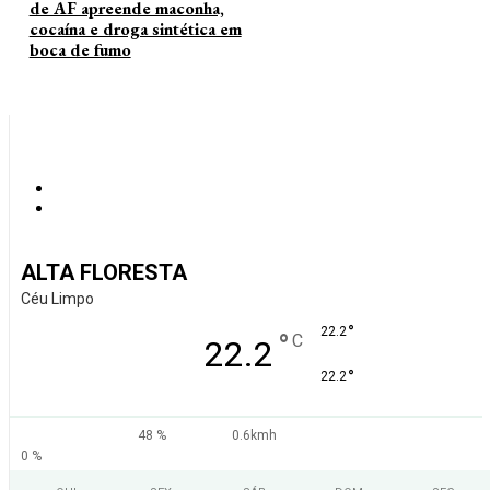
de AF apreende maconha,
cocaína e droga sintética em
boca de fumo
ALTA FLORESTA
Céu Limpo
°
22.2
°
C
22.2
°
22.2
48 %
0.6kmh
0 %