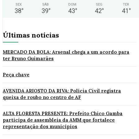
SEX
SÁB
DOM
SEG
TER
38
°
39
°
43
°
42
°
41
°
Últimas notícias
MERCADO DA BOLA: Arsenal chega a um acordo para
ter Bruno Guimarães
Peça chave
AVENIDA ARIOSTO DA RIVA: Polícia Civil registra
queixa de roubo no centro de AF
ALTA FLORESTA PRESENTE: Prefeito Chico Gamba
participa de assembleia da AMM que fortalece
representação dos municípios