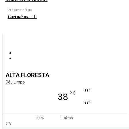
Próximo artigo
Cartuchos – II
ALTA FLORESTA
Céu Limpo
°
38
°
C
38
°
38
22 %
1.8kmh
0 %