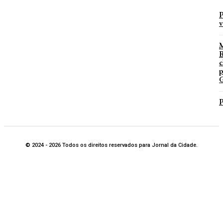
P
v
B
c
p
G
P
© 2024 - 2026 Todos os direitos reservados para Jornal da Cidade.