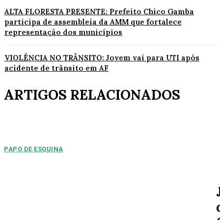
ALTA FLORESTA PRESENTE: Prefeito Chico Gamba
participa de assembleia da AMM que fortalece
representação dos municípios
VIOLÊNCIA NO TRÂNSITO: Jovem vai para UTI após
acidente de trânsito em AF
ARTIGOS RELACIONADOS
PAPO DE ESQUINA
Pulverização de votos
E essa disputa dos mais de 43 mil votos da cidade será árdua. Na
Câmara Municipal, os 15...