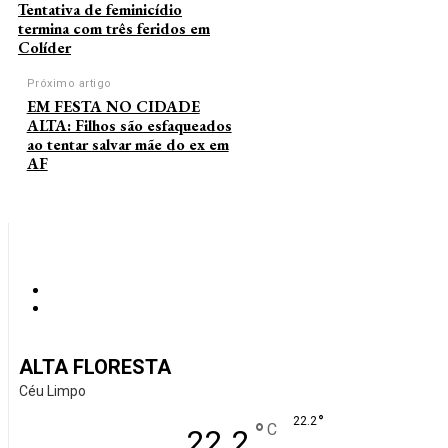
Tentativa de feminicídio
termina com três feridos em
Colíder
Próximo artigo
EM FESTA NO CIDADE
ALTA: Filhos são esfaqueados
ao tentar salvar mãe do ex em
AF
ALTA FLORESTA
Céu Limpo
°
22.2
°
C
22.2