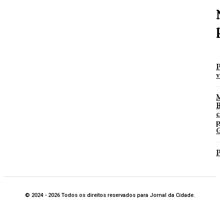
P
v
B
c
p
G
P
© 2024 - 2026 Todos os direitos reservados para Jornal da Cidade.