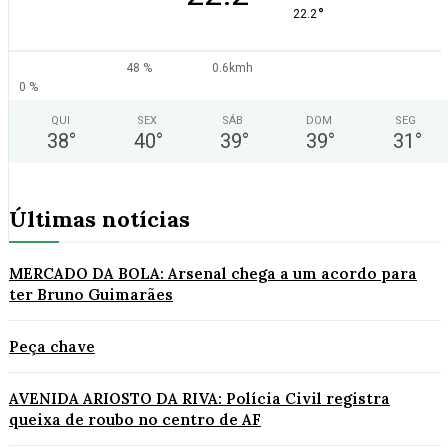
°
22.2
48 %
0.6kmh
0 %
QUI
SEX
SÁB
DOM
SEG
38
°
40
°
39
°
39
°
31
°
Últimas notícias
MERCADO DA BOLA: Arsenal chega a um acordo para
ter Bruno Guimarães
Peça chave
AVENIDA ARIOSTO DA RIVA: Polícia Civil registra
queixa de roubo no centro de AF