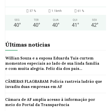
37 %
1.1kmh
61 %
SEG
TER
QUA
QUI
SEX
40
°
40
°
40
°
41
°
42
°
Últimas notícias
Willian Souza e a esposa Eduarda Tais curtem
momentos especiais ao lado de sua linda família
e com muita alegria. Feliz dia dos pais...
CÂMERAS FLAGRARAM: Polícia rastreia ladrão que
invadiu duas empresas em AF
Câmara de AF amplia acesso à informação por
meio do Portal da Transparência