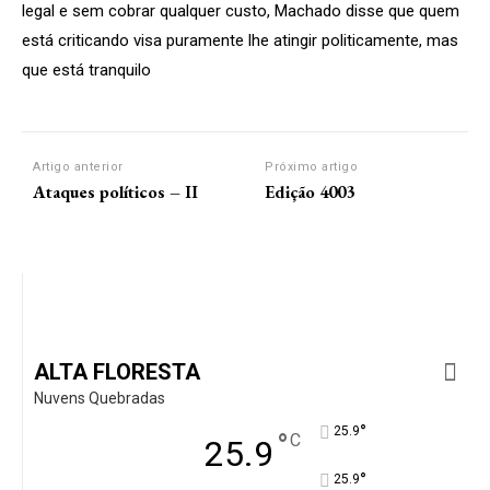
legal e sem cobrar qualquer custo, Machado disse que quem
está criticando visa puramente lhe atingir politicamente, mas
que está tranquilo
Artigo anterior
Próximo artigo
Ataques políticos – II
Edição 4003
ALTA FLORESTA
Nuvens Quebradas
°
25.9
°
C
25.9
°
25.9