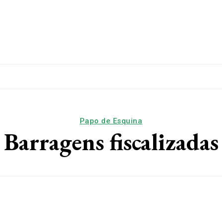
lítica
Esporte
Educação
Saúde
Papo De Esqui
Papo de Esquina
Barragens fiscalizadas