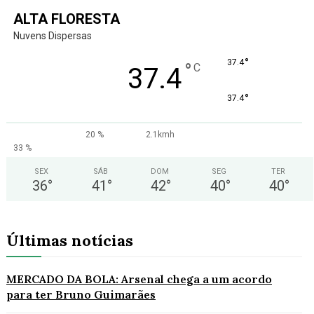
ALTA FLORESTA
Nuvens Dispersas
°
37.4
°
C
37.4
°
37.4
20 %
2.1kmh
33 %
SEX
SÁB
DOM
SEG
TER
36
°
41
°
42
°
40
°
40
°
Últimas notícias
MERCADO DA BOLA: Arsenal chega a um acordo
para ter Bruno Guimarães