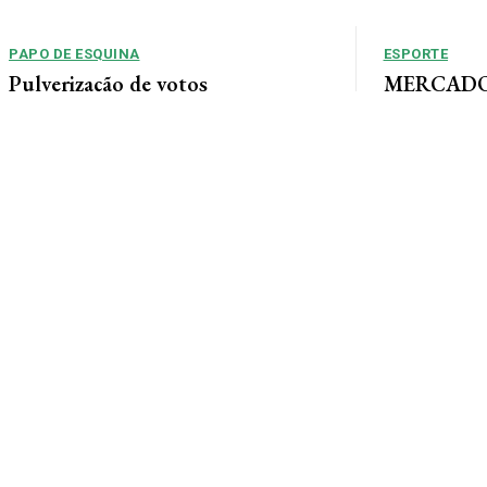
PAPO DE ESQUINA
ESPORTE
Pulverização de votos
MERCADO 
chega a um
E essa disputa dos mais de 43 mil votos da
Guimarães
cidade será árdua. Na Câmara Municipal, os 15...
Gustavo Sampaio
chegou a um ac
contratação do m