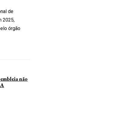
nal de
m 2025,
pelo órgão
embleia não
GA