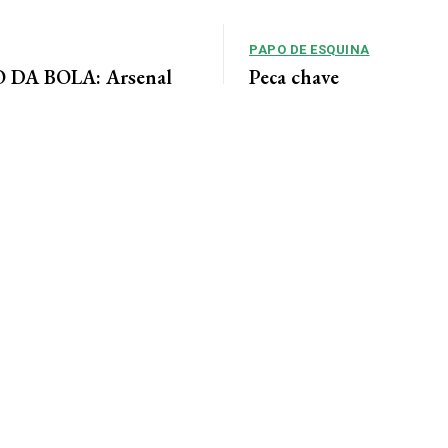
PAPO DE ESQUINA
DA BOLA: Arsenal
Peça chave
 acordo para ter Bruno
No cenário político de Mato Gros
alianças costumam ser moldadas 
entre as forças...
 Jornal da Cidade O Arsenal
ordo com o Newcastle pela
eio-campista brasileiro Bruno...