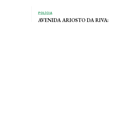
POLÍCIA
AVENIDA ARIOSTO DA RIVA:
Polícia Civil registra queixa de
so, em que as
roubo no centro de AF
e definidas
Por Arão Leite Alta Floresta – A Polícia Civil do
município de Alta Floresta deverá apurar o roubo
a...