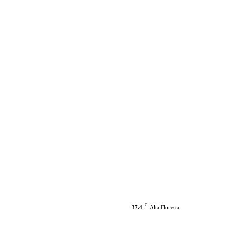
C
37.4
Alta Floresta