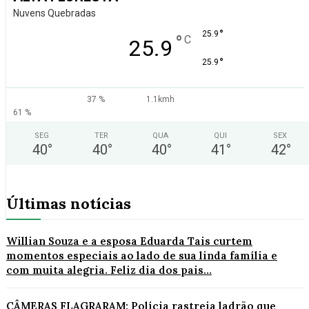
Nuvens Quebradas
°
25.9
°
C
25.9
°
25.9
37 %
1.1kmh
61 %
SEG
TER
QUA
QUI
SEX
40
°
40
°
40
°
41
°
42
°
Últimas notícias
Willian Souza e a esposa Eduarda Tais curtem
momentos especiais ao lado de sua linda família e
com muita alegria. Feliz dia dos pais...
CÂMERAS FLAGRARAM: Polícia rastreia ladrão que