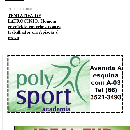
Próximo artigo
TENTATIVA DE
LATROCÍNIO: Homem
envolvido em crime contra
trabalhador em Apiacás é
preso