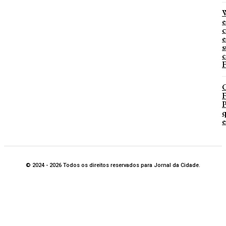
W
e
c
e
s
c
F
P
q
e
© 2024 - 2026 Todos os direitos reservados para Jornal da Cidade.