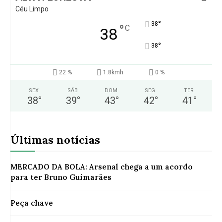
Céu Limpo
°
38
°
C
38
°
38
22 %
1.8kmh
0 %
SEX
SÁB
DOM
SEG
TER
38
°
39
°
43
°
42
°
41
°
Últimas notícias
MERCADO DA BOLA: Arsenal chega a um acordo
para ter Bruno Guimarães
Peça chave