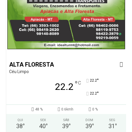
ALTA FLORESTA
Céu Limpo
°
22.2
°
C
22.2
°
22.2
48 %
0.6kmh
0 %
QUI
SEX
SÁB
DOM
SEG
38
°
40
°
39
°
39
°
31
°