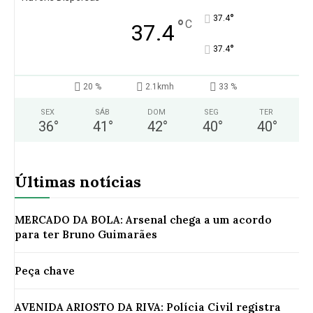
°
37.4
°
C
37.4
°
37.4
20 %
2.1kmh
33 %
SEX
SÁB
DOM
SEG
TER
36
°
41
°
42
°
40
°
40
°
Últimas notícias
MERCADO DA BOLA: Arsenal chega a um acordo
para ter Bruno Guimarães
Peça chave
AVENIDA ARIOSTO DA RIVA: Polícia Civil registra