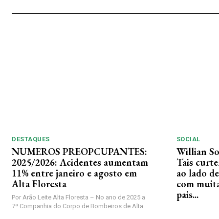
DESTAQUES
SOCIAL
NUMEROS PREOPCUPANTES:
Willian S
2025/2026: Acidentes aumentam
Tais curt
11% entre janeiro e agosto em
ao lado de
Alta Floresta
com muita 
pais...
Por Arão Leite Alta Floresta – No ano de 2025 a
7ª Companhia do Corpo de Bombeiros de Alta...