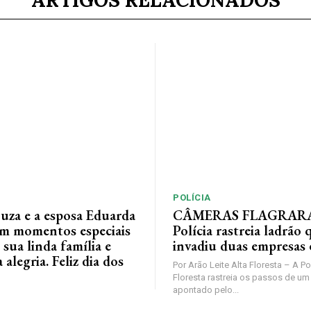
ARTIGOS RELACIONADOS
POLÍCIA
ouza e a esposa Eduarda
CÂMERAS FLAGRAR
em momentos especiais
Polícia rastreia ladrão 
 sua linda família e
invadiu duas empresas
alegria. Feliz dia dos
Por Arão Leite Alta Floresta – A Po
Floresta rastreia os passos de 
apontado pelo...