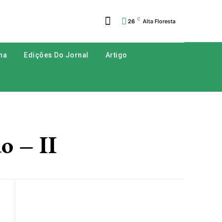
C
26
Alta Floresta
na
Edições Do Jornal
Artigo
o – II