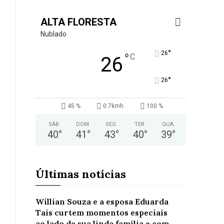
ALTA FLORESTA
Nublado
°
26
°
C
26
°
26
45 %
0.7kmh
100 %
SÁB
DOM
SEG
TER
QUA
40
°
41
°
43
°
40
°
39
°
Últimas notícias
Willian Souza e a esposa Eduarda
Tais curtem momentos especiais
ao lado de sua linda família e com