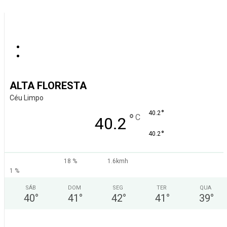
ALTA FLORESTA
Céu Limpo
°
40.2
°
C
40.2
°
40.2
18 %
1.6kmh
1 %
SÁB
DOM
SEG
TER
QUA
40
°
41
°
42
°
41
°
39
°