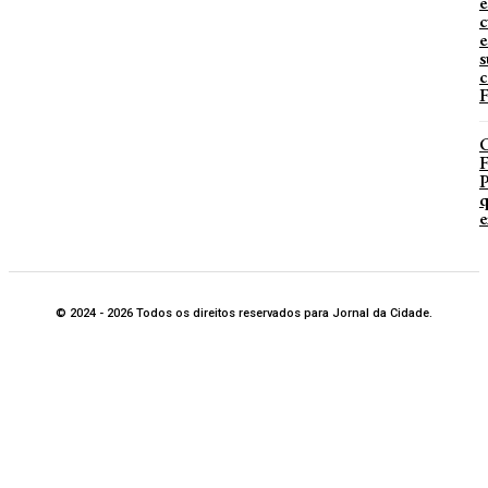
e
c
e
s
c
F
P
q
e
© 2024 - 2026 Todos os direitos reservados para Jornal da Cidade.