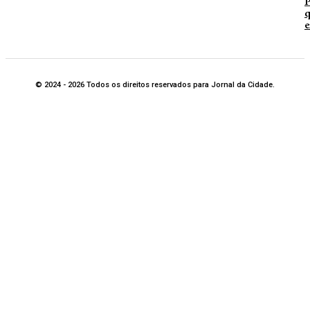
P
q
e
© 2024 - 2026 Todos os direitos reservados para Jornal da Cidade.