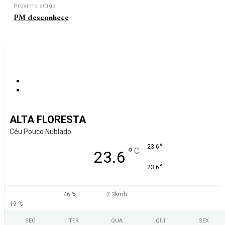
Próximo artigo
PM desconhece
ALTA FLORESTA
Céu Pouco Nublado
°
23.6
°
C
23.6
°
23.6
46 %
2.3kmh
19 %
SEG
TER
QUA
QUI
SEX