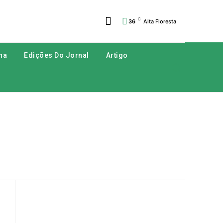
C
36
Alta Floresta
na
Edições Do Jornal
Artigo