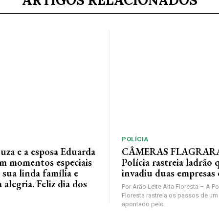
ARTIGOS RELACIONADOS
POLÍCIA
ouza e a esposa Eduarda
CÂMERAS FLAGRAR
em momentos especiais
Polícia rastreia ladrão 
 sua linda família e
invadiu duas empresas
alegria. Feliz dia dos
Por Arão Leite Alta Floresta – A Po
Floresta rastreia os passos de 
apontado pelo...