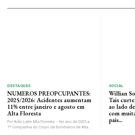
DESTAQUES
SOCIAL
NUMEROS PREOPCUPANTES:
Willian S
2025/2026: Acidentes aumentam
Tais curt
11% entre janeiro e agosto em
ao lado de
Alta Floresta
com muita 
pais...
Por Arão Leite Alta Floresta – No ano de 2025 a
7ª Companhia do Corpo de Bombeiros de Alta...