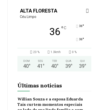
ALTA FLORESTA
Céu Limpo
°
36
°
C
36
°
36
23 %
1.3kmh
0 %
DOM
SEG
TER
QUA
QUI
40
°
41
°
40
°
39
°
39
°
Últimas notícias
Willian Souza e a esposa Eduarda
Tais curtem momentos especiais
ao lado de sua linda família e com