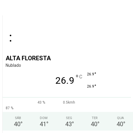
ALTA FLORESTA
Nublado
°
26.9
°
C
26.9
°
26.9
43 %
0.5kmh
87 %
SÁB
DOM
SEG
TER
QUA
40
°
41
°
43
°
40
°
40
°