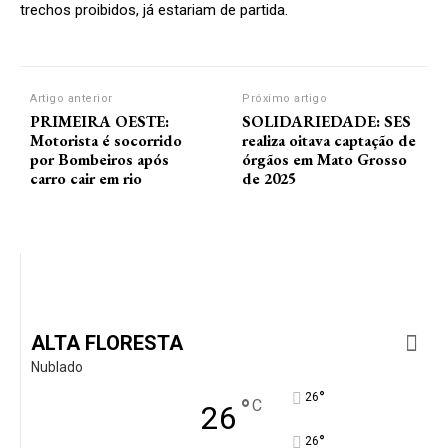
trechos proibidos, já estariam de partida.
Artigo anterior
Próximo artigo
PRIMEIRA OESTE:
SOLIDARIEDADE: SES
Motorista é socorrido
realiza oitava captação de
por Bombeiros após
órgãos em Mato Grosso
carro cair em rio
de 2025
ALTA FLORESTA
Nublado
°
26
°
C
26
°
26