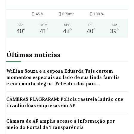
45 %
0.7kmh
100 %
SÁB
DOM
SEG
TER
QUA
40
°
41
°
43
°
40
°
39
°
Últimas notícias
Willian Souza e a esposa Eduarda Tais curtem
momentos especiais ao lado de sua linda família
e com muita alegria. Feliz dia dos pais...
CÂMERAS FLAGRARAM: Polícia rastreia ladrão que
invadiu duas empresas em AF
Câmara de AF amplia acesso à informação por
meio do Portal da Transparência