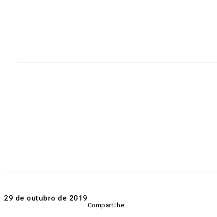
Home
Destaques
Geral
Polícia
Po
29 de outubro de 2019
Compartilhe: