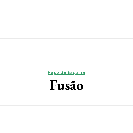
lítica
Esporte
Educação
Saúde
Papo De Esqui
Papo de Esquina
Fusão