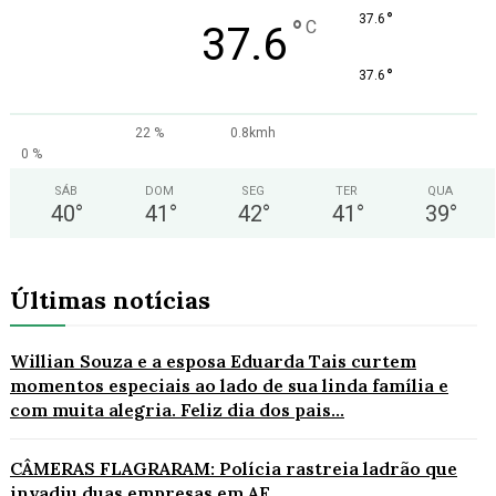
°
37.6
°
C
37.6
°
37.6
22 %
0.8kmh
0 %
SÁB
DOM
SEG
TER
QUA
40
°
41
°
42
°
41
°
39
°
Últimas notícias
Willian Souza e a esposa Eduarda Tais curtem
momentos especiais ao lado de sua linda família e
com muita alegria. Feliz dia dos pais...
CÂMERAS FLAGRARAM: Polícia rastreia ladrão que
invadiu duas empresas em AF