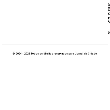
B
c
p
G
P
© 2024 - 2026 Todos os direitos reservados para Jornal da Cidade.