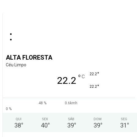
ALTA FLORESTA
Céu Limpo
°
22.2
°
C
22.2
°
22.2
48 %
0.6kmh
0 %
QUI
SEX
SÁB
DOM
SEG
38
°
40
°
39
°
39
°
31
°