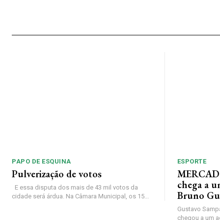
PAPO DE ESQUINA
ESPORTE
Pulverização de votos
MERCADO
chega a u
E essa disputa dos mais de 43 mil votos da
Bruno Gu
cidade será árdua. Na Câmara Municipal, os 15...
Gustavo Sampa
chegou a um a