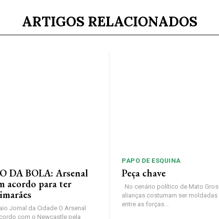
ARTIGOS RELACIONADOS
PAPO DE ESQUINA
 DA BOLA: Arsenal
Peça chave
m acordo para ter
No cenário político de Mato Gros
imarães
alianças costumam ser moldadas 
entre as forças...
io Jornal da Cidade O Arsenal
cordo com o Newcastle pela