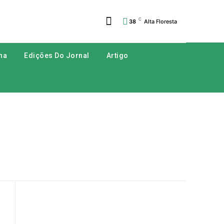
C
38
Alta Floresta
na
Edições Do Jornal
Artigo