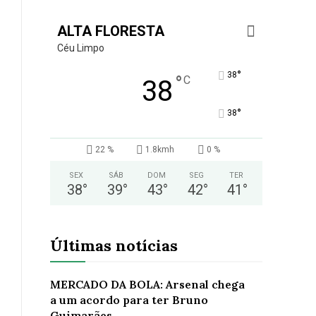
ALTA FLORESTA
Céu Limpo
°
38
°
C
38
°
38
22 %
1.8kmh
0 %
SEX
SÁB
DOM
SEG
TER
38
°
39
°
43
°
42
°
41
°
Últimas notícias
MERCADO DA BOLA: Arsenal chega
a um acordo para ter Bruno
Guimarães