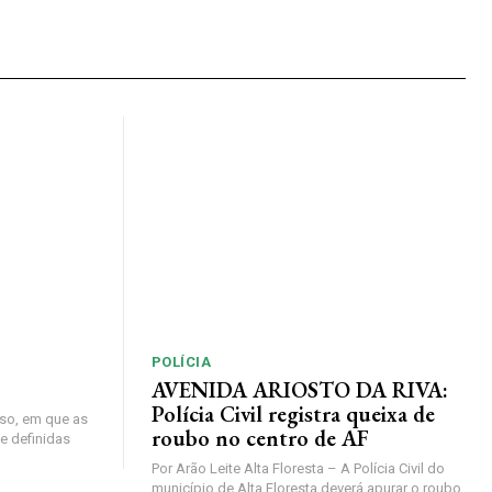
POLÍCIA
AVENIDA ARIOSTO DA RIVA:
Polícia Civil registra queixa de
so, em que as
roubo no centro de AF
e definidas
Por Arão Leite Alta Floresta – A Polícia Civil do
município de Alta Floresta deverá apurar o roubo