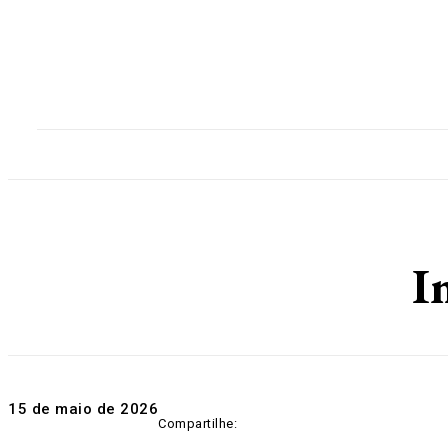
Home
Destaques
Geral
Polícia
Po
I
15 de maio de 2026
Compartilhe: