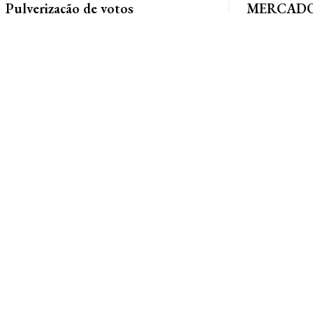
Pulverização de votos
MERCADO 
chega a um
E essa disputa dos mais de 43 mil votos da
Guimarães
cidade será árdua. Na Câmara Municipal, os 15...
Gustavo Sampaio
chegou a um ac
contratação do m