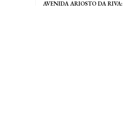
AVENIDA ARIOSTO DA RIVA:
Polícia Civil registra queixa de
so, em que as
roubo no centro de AF
e definidas
Por Arão Leite Alta Floresta – A Polícia Civil do
município de Alta Floresta deverá apurar o roubo
a...