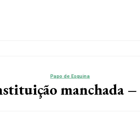
lítica
Esporte
Educação
Saúde
Papo De Esqui
Papo de Esquina
nstituição manchada – 