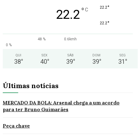
°
22.2
°
C
22.2
°
22.2
48 %
0.6kmh
0 %
QUI
SEX
SÁB
DOM
SEG
38
°
40
°
39
°
39
°
31
°
Últimas notícias
MERCADO DA BOLA: Arsenal chega a um acordo
para ter Bruno Guimarães
Peça chave