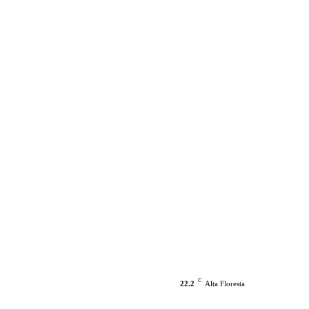
C
22.2
Alta Floresta