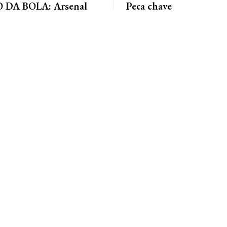
DA BOLA: Arsenal
Peça chave
 acordo para ter Bruno
No cenário político de Mato Gros
alianças costumam ser moldadas 
entre as forças...
 Jornal da Cidade O Arsenal
ordo com o Newcastle pela
eio-campista brasileiro Bruno...