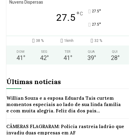
Nuvens Dispersas
°
27.5
°
C
27.5
°
27.5
38 %
1kmh
32 %
DOM
SEG
TER
QUA
QUI
41
°
42
°
41
°
39
°
28
°
Últimas notícias
Willian Souza e a esposa Eduarda Tais curtem
momentos especiais ao lado de sua linda família
e com muita alegria. Feliz dia dos pais...
CÂMERAS FLAGRARAM: Polícia rastreia ladrão que
invadiu duas empresas em AF