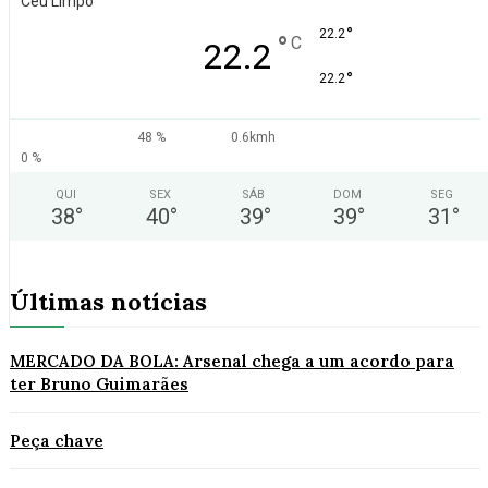
Céu Limpo
°
22.2
°
C
22.2
°
22.2
48 %
0.6kmh
0 %
QUI
SEX
SÁB
DOM
SEG
38
°
40
°
39
°
39
°
31
°
Últimas notícias
MERCADO DA BOLA: Arsenal chega a um acordo para
ter Bruno Guimarães
Peça chave