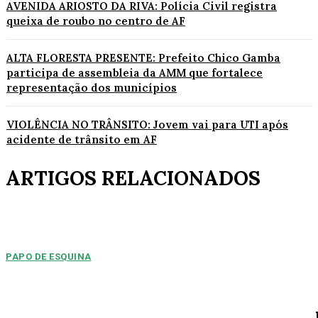
AVENIDA ARIOSTO DA RIVA: Polícia Civil registra
queixa de roubo no centro de AF
ALTA FLORESTA PRESENTE: Prefeito Chico Gamba
participa de assembleia da AMM que fortalece
representação dos municípios
VIOLÊNCIA NO TRÂNSITO: Jovem vai para UTI após
acidente de trânsito em AF
ARTIGOS RELACIONADOS
PAPO DE ESQUINA
Pulverização de votos
E essa disputa dos mais de 43 mil votos da cidade será árdua. Na
Câmara Municipal, os 15...