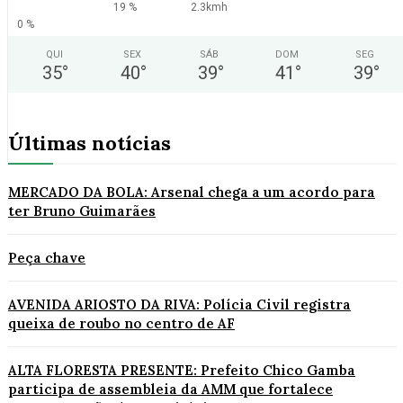
19 %
2.3kmh
0 %
QUI
SEX
SÁB
DOM
SEG
35
°
40
°
39
°
41
°
39
°
Últimas notícias
MERCADO DA BOLA: Arsenal chega a um acordo para
ter Bruno Guimarães
Peça chave
AVENIDA ARIOSTO DA RIVA: Polícia Civil registra
queixa de roubo no centro de AF
ALTA FLORESTA PRESENTE: Prefeito Chico Gamba
participa de assembleia da AMM que fortalece