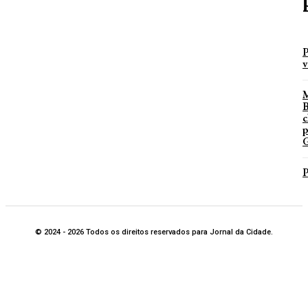
P
v
B
c
p
G
P
© 2024 - 2026 Todos os direitos reservados para Jornal da Cidade.