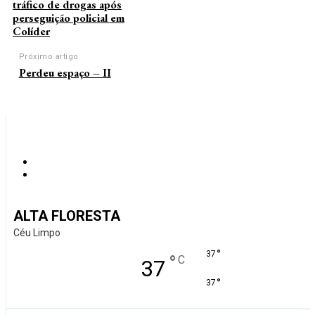
tráfico de drogas após
perseguição policial em
Colíder
Próximo artigo
Perdeu espaço – II
ALTA FLORESTA
Céu Limpo
°
37
°
C
37
°
37