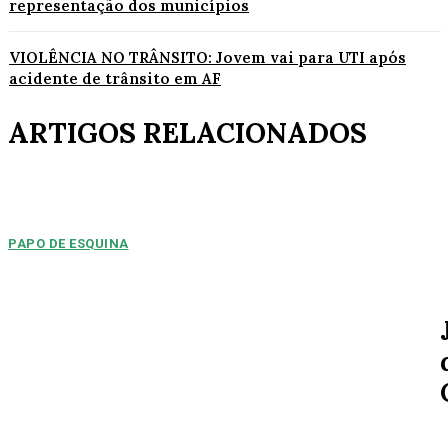
representação dos municípios
VIOLÊNCIA NO TRÂNSITO: Jovem vai para UTI após
acidente de trânsito em AF
ARTIGOS RELACIONADOS
PAPO DE ESQUINA
Pulverização de votos
E essa disputa dos mais de 43 mil votos da cidade será árdua. Na
Câmara Municipal, os 15...
ESPORTE
MERCADO DA BOLA: Arsenal chega a um
acordo para ter Bruno Guimarães