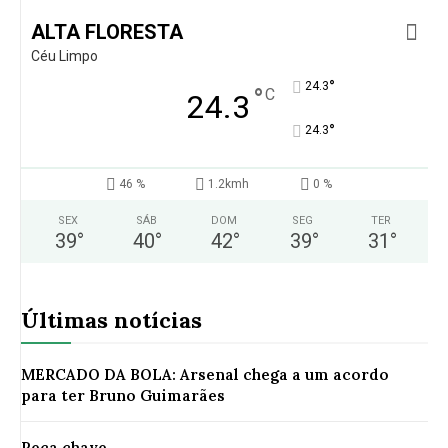
ALTA FLORESTA
Céu Limpo
°
24.3
°
C
24.3
°
24.3
46 %
1.2kmh
0 %
SEX
SÁB
DOM
SEG
TER
39
°
40
°
42
°
39
°
31
°
Últimas notícias
MERCADO DA BOLA: Arsenal chega a um acordo
para ter Bruno Guimarães
Peça chave