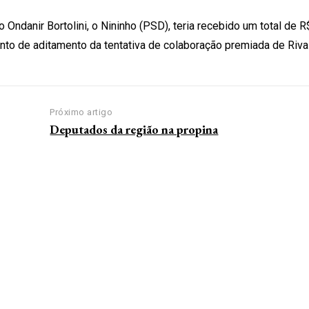
ndanir Bortolini, o Nininho (PSD), teria recebido um total de R
to de aditamento da tentativa de colaboração premiada de Riv
Próximo artigo
Deputados da região na propina