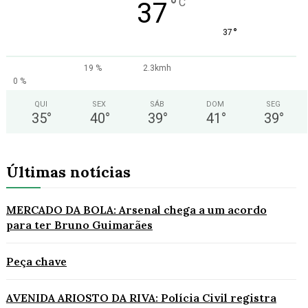
°
C
37
°
37
19 %
2.3kmh
0 %
QUI
SEX
SÁB
DOM
SEG
35
°
40
°
39
°
41
°
39
°
Últimas notícias
MERCADO DA BOLA: Arsenal chega a um acordo
para ter Bruno Guimarães
Peça chave
AVENIDA ARIOSTO DA RIVA: Polícia Civil registra