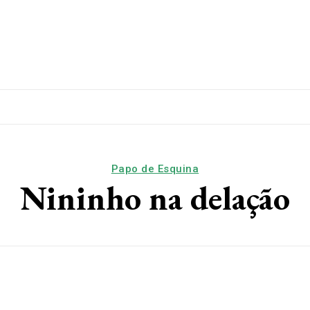
lítica
Esporte
Educação
Saúde
Papo De Esqui
Papo de Esquina
Nininho na delação