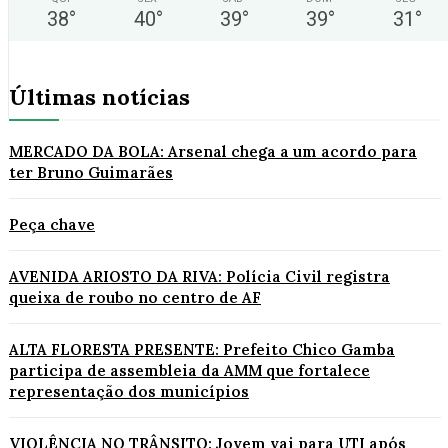
38
°
40
°
39
°
39
°
31
°
Últimas notícias
MERCADO DA BOLA: Arsenal chega a um acordo para
ter Bruno Guimarães
Peça chave
AVENIDA ARIOSTO DA RIVA: Polícia Civil registra
queixa de roubo no centro de AF
ALTA FLORESTA PRESENTE: Prefeito Chico Gamba
participa de assembleia da AMM que fortalece
representação dos municípios
VIOLÊNCIA NO TRÂNSITO: Jovem vai para UTI após