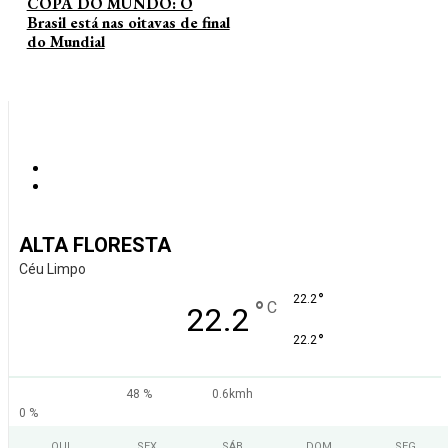
COPA DO MUNDO: O
Brasil está nas oitavas de final
do Mundial
ALTA FLORESTA
Céu Limpo
°
22.2
°
C
22.2
°
22.2
48 %
0.6kmh
0 %
QUI
SEX
SÁB
DOM
SEG