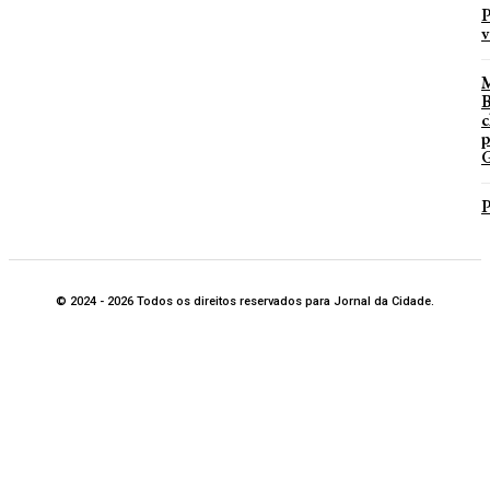
P
v
B
c
p
G
P
© 2024 - 2026 Todos os direitos reservados para Jornal da Cidade.