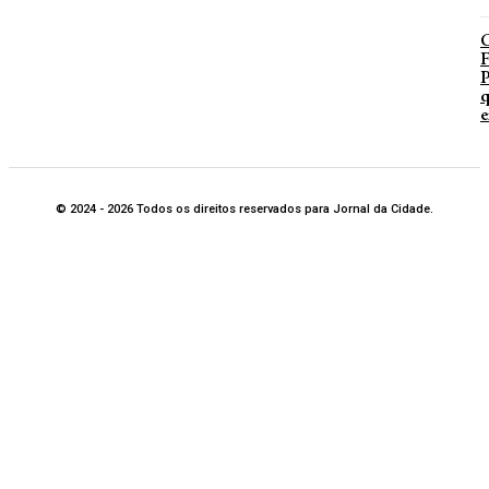
P
q
e
© 2024 - 2026 Todos os direitos reservados para Jornal da Cidade.