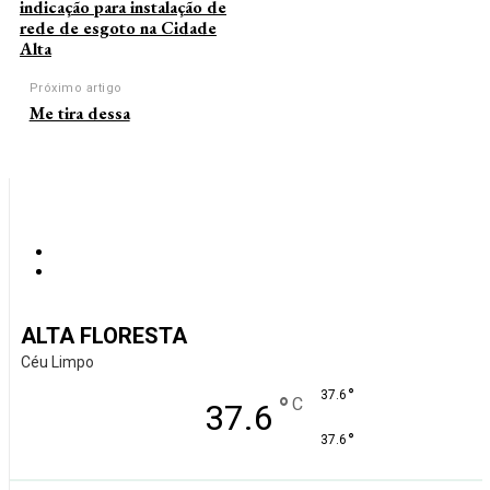
indicação para instalação de
rede de esgoto na Cidade
Alta
Próximo artigo
Me tira dessa
ALTA FLORESTA
Céu Limpo
°
37.6
°
C
37.6
°
37.6