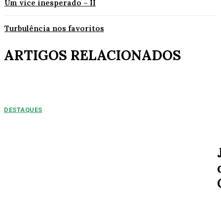
Um vice inesperado – II
Turbulência nos favoritos
ARTIGOS RELACIONADOS
DESTAQUES
NUMEROS PREOPCUPANTES: 2025/2026:
Acidentes aumentam 11% entre janeiro e agosto
em Alta Floresta
Por Arão Leite Alta Floresta – No ano de 2025 a 7ª Companhia do Corpo
de Bombeiros de Alta...
SOCIAL
Willian Souza e a esposa Eduarda Tais curtem