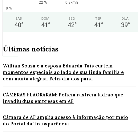
22 %
0.8kmh
0 %
SÁB
DOM
SEG
TER
QUA
40
°
41
°
42
°
41
°
39
°
Últimas notícias
Willian Souza e a esposa Eduarda Tais curtem
momentos especiais ao lado de sua linda família e
com muita alegria. Feliz dia dos pais...
CÂMERAS FLAGRARAM: Polícia rastreia ladrão que
invadiu duas empresas em AF
Câmara de AF amplia acesso à informação por meio
do Portal da Transparência