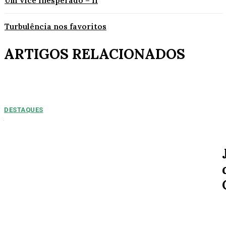
Um vice inesperado – II
Turbulência nos favoritos
ARTIGOS RELACIONADOS
DESTAQUES
NUMEROS PREOPCUPANTES: 2025/2026:
Acidentes aumentam 11% entre janeiro e agosto
em Alta Floresta
Por Arão Leite Alta Floresta – No ano de 2025 a 7ª Companhia do Corpo
de Bombeiros de Alta...
SOCIAL
Willian Souza e a esposa Eduarda Tais curtem