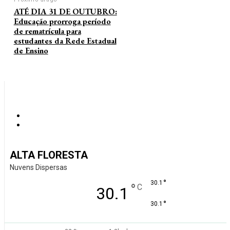
ATÉ DIA 31 DE OUTUBRO:
Educação prorroga período
de rematrícula para
estudantes da Rede Estadual
de Ensino
ALTA FLORESTA
Nuvens Dispersas
°
30.1
°
C
30.1
°
30.1