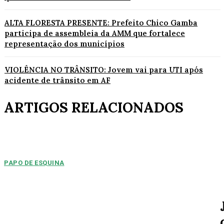
ALTA FLORESTA PRESENTE: Prefeito Chico Gamba
participa de assembleia da AMM que fortalece
representação dos municípios
VIOLÊNCIA NO TRÂNSITO: Jovem vai para UTI após
acidente de trânsito em AF
ARTIGOS RELACIONADOS
PAPO DE ESQUINA
Pulverização de votos
E essa disputa dos mais de 43 mil votos da cidade será árdua. Na
Câmara Municipal, os 15...