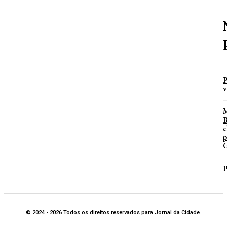
P
v
B
c
p
G
P
© 2024 - 2026 Todos os direitos reservados para Jornal da Cidade.