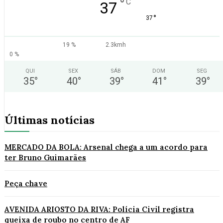
°
C
37
°
37
19 %
2.3kmh
0 %
QUI
SEX
SÁB
DOM
SEG
35
°
40
°
39
°
41
°
39
°
Últimas notícias
MERCADO DA BOLA: Arsenal chega a um acordo para
ter Bruno Guimarães
Peça chave
AVENIDA ARIOSTO DA RIVA: Polícia Civil registra
queixa de roubo no centro de AF