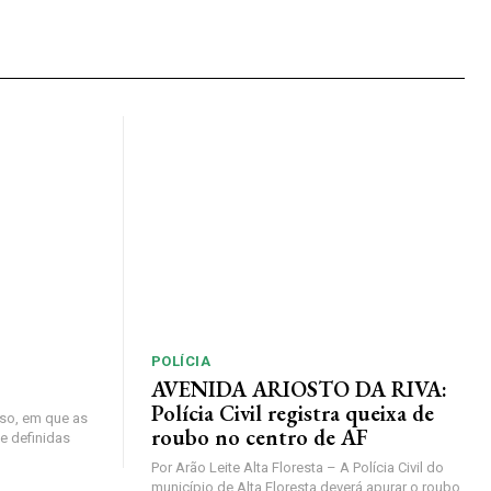
POLÍCIA
AVENIDA ARIOSTO DA RIVA:
Polícia Civil registra queixa de
so, em que as
roubo no centro de AF
e definidas
Por Arão Leite Alta Floresta – A Polícia Civil do
município de Alta Floresta deverá apurar o roubo