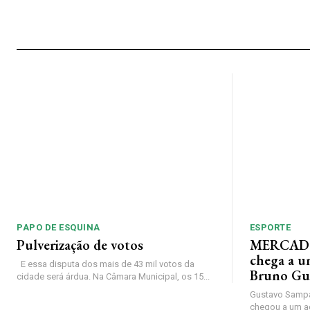
PAPO DE ESQUINA
ESPORTE
Pulverização de votos
MERCADO
chega a u
E essa disputa dos mais de 43 mil votos da
Bruno Gu
cidade será árdua. Na Câmara Municipal, os 15...
Gustavo Sampa
chegou a um a