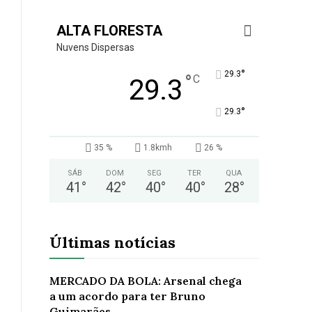
ALTA FLORESTA
Nuvens Dispersas
°
29.3
°
C
29.3
°
29.3
35 %
1.8kmh
26 %
SÁB
DOM
SEG
TER
QUA
41
°
42
°
40
°
40
°
28
°
Últimas notícias
MERCADO DA BOLA: Arsenal chega
a um acordo para ter Bruno
Guimarães