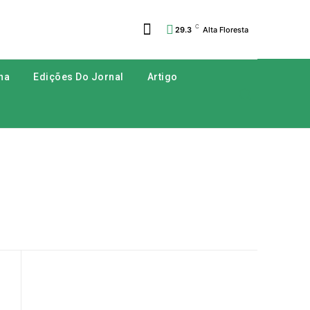
C
29.3
Alta Floresta
na
Edições Do Jornal
Artigo