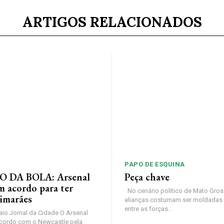
ARTIGOS RELACIONADOS
PAPO DE ESQUINA
 DA BOLA: Arsenal
Peça chave
m acordo para ter
No cenário político de Mato Gros
imarães
alianças costumam ser moldadas 
entre as forças...
io Jornal da Cidade O Arsenal
cordo com o Newcastle pela