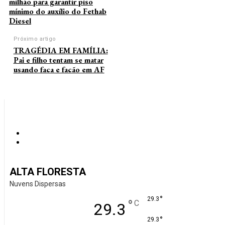
milhão para garantir piso
mínimo do auxílio do Fethab
Diesel
Próximo artigo
TRAGÉDIA EM FAMÍLIA:
Pai e filho tentam se matar
usando faca e facão em AF
ALTA FLORESTA
Nuvens Dispersas
°
29.3
°
C
29.3
°
29.3