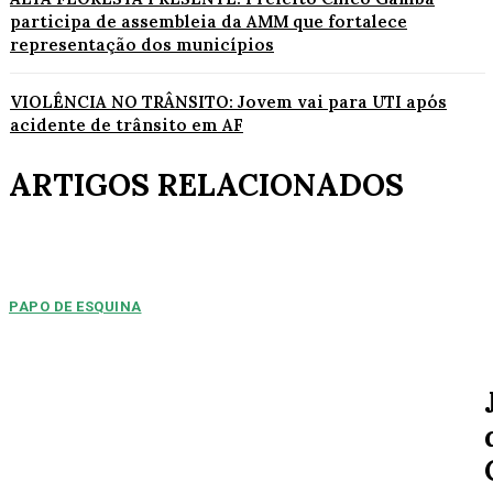
participa de assembleia da AMM que fortalece
representação dos municípios
VIOLÊNCIA NO TRÂNSITO: Jovem vai para UTI após
acidente de trânsito em AF
ARTIGOS RELACIONADOS
PAPO DE ESQUINA
Pulverização de votos
E essa disputa dos mais de 43 mil votos da cidade será árdua. Na
Câmara Municipal, os 15...
ESPORTE