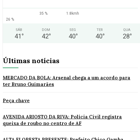
35 %
1.8kmh
26 %
SÁB
DOM
SEG
TER
QUA
41
°
42
°
40
°
40
°
28
°
Últimas notícias
MERCADO DA BOLA: Arsenal chega a um acordo para
ter Bruno Guimarães
Peça chave
AVENIDA ARIOSTO DA RIVA: Polícia Civil registra
queixa de roubo no centro de AF
ALTA FLORESTA PRESENTE: Prefeito Chico Gamba