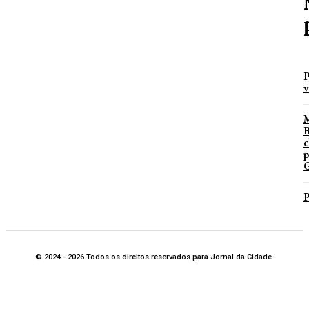
P
v
B
c
p
G
P
© 2024 - 2026 Todos os direitos reservados para Jornal da Cidade.