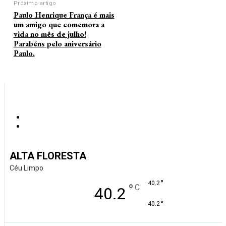
Próximo artigo
Paulo Henrique França é mais
um amigo que comemora a
vida no mês de julho!
Parabéns pelo aniversário
Paulo.
ALTA FLORESTA
Céu Limpo
°
40.2
°
C
40.2
°
40.2