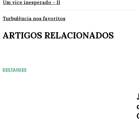
Um vice inesperado – II
Turbulência nos favoritos
ARTIGOS RELACIONADOS
DESTAQUES
NUMEROS PREOPCUPANTES: 2025/2026:
Acidentes aumentam 11% entre janeiro e agosto
em Alta Floresta
Por Arão Leite Alta Floresta – No ano de 2025 a 7ª Companhia do Corpo
de Bombeiros de Alta...
SOCIAL