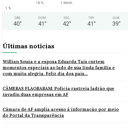
18 %
1.6kmh
1 %
SÁB
DOM
SEG
TER
QUA
40
°
41
°
42
°
41
°
39
°
Últimas notícias
Willian Souza e a esposa Eduarda Tais curtem
momentos especiais ao lado de sua linda família e
com muita alegria. Feliz dia dos pais...
CÂMERAS FLAGRARAM: Polícia rastreia ladrão que
invadiu duas empresas em AF
Câmara de AF amplia acesso à informação por meio
do Portal da Transparência