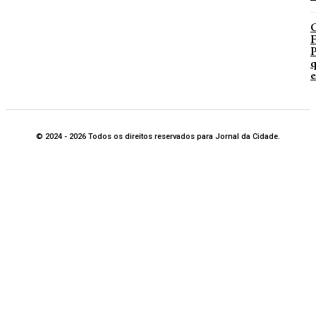
P
q
e
© 2024 - 2026 Todos os direitos reservados para Jornal da Cidade.