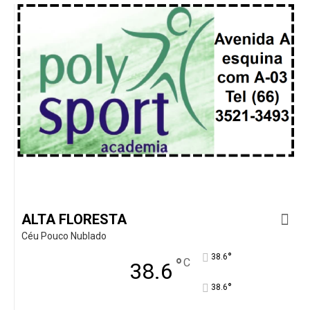
ALTA FLORESTA
Céu Pouco Nublado
°
38.6
°
C
38.6
°
38.6