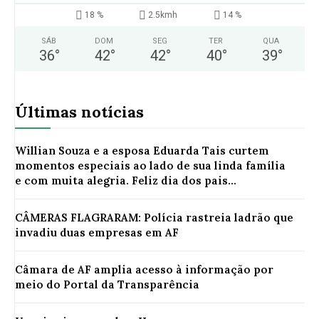
18 %
2.5kmh
14 %
SÁB
DOM
SEG
TER
QUA
36
°
42
°
42
°
40
°
39
°
Últimas notícias
Willian Souza e a esposa Eduarda Tais curtem
momentos especiais ao lado de sua linda família
e com muita alegria. Feliz dia dos pais...
CÂMERAS FLAGRARAM: Polícia rastreia ladrão que
invadiu duas empresas em AF
Câmara de AF amplia acesso à informação por
meio do Portal da Transparência