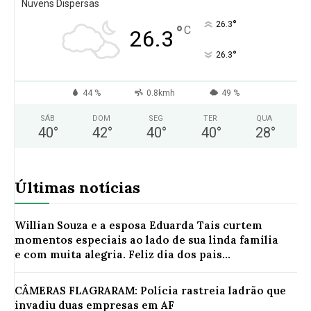
Nuvens Dispersas
°
26.3
°
C
26.3
°
26.3
44 %
0.8kmh
49 %
SÁB
DOM
SEG
TER
QUA
40
°
42
°
40
°
40
°
28
°
Últimas notícias
Willian Souza e a esposa Eduarda Tais curtem
momentos especiais ao lado de sua linda família
e com muita alegria. Feliz dia dos pais...
CÂMERAS FLAGRARAM: Polícia rastreia ladrão que
invadiu duas empresas em AF