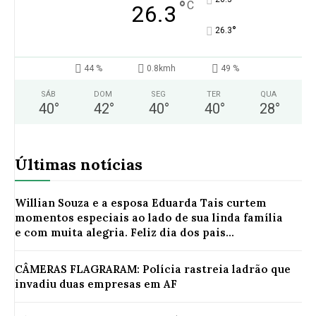
°
C
26.3
°
26.3
44 %
0.8kmh
49 %
SÁB
DOM
SEG
TER
QUA
40
°
42
°
40
°
40
°
28
°
Últimas notícias
Willian Souza e a esposa Eduarda Tais curtem
momentos especiais ao lado de sua linda família
e com muita alegria. Feliz dia dos pais...
CÂMERAS FLAGRARAM: Polícia rastreia ladrão que
invadiu duas empresas em AF