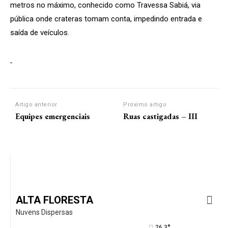
metros no máximo, conhecido como Travessa Sabiá, via
pública onde crateras tomam conta, impedindo entrada e
saída de veículos.
Artigo anterior
Próximo artigo
Equipes emergenciais
Ruas castigadas – III
ALTA FLORESTA
Nuvens Dispersas
°
26.3