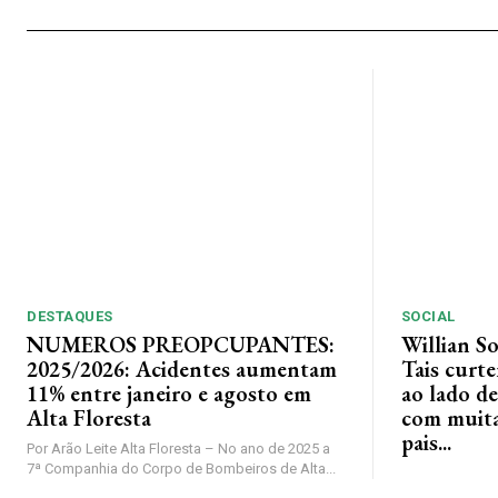
DESTAQUES
SOCIAL
NUMEROS PREOPCUPANTES:
Willian S
2025/2026: Acidentes aumentam
Tais curt
11% entre janeiro e agosto em
ao lado de
Alta Floresta
com muita 
pais...
Por Arão Leite Alta Floresta – No ano de 2025 a
7ª Companhia do Corpo de Bombeiros de Alta...