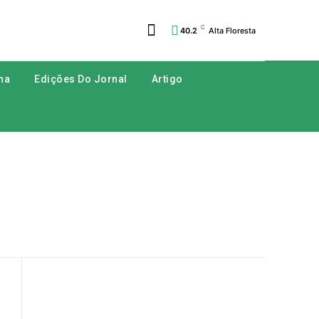
C
40.2
Alta Floresta
na
Edições Do Jornal
Artigo