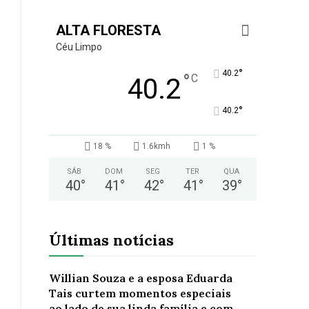
ALTA FLORESTA
Céu Limpo
°
40.2
°
C
40.2
°
40.2
18 %
1.6kmh
1 %
SÁB
DOM
SEG
TER
QUA
40
°
41
°
42
°
41
°
39
°
Últimas notícias
Willian Souza e a esposa Eduarda
Tais curtem momentos especiais
ao lado de sua linda família e com