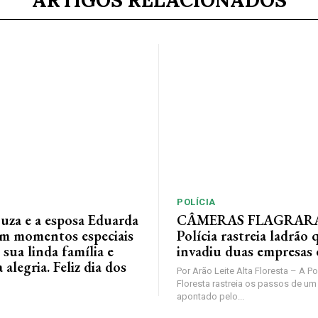
ARTIGOS RELACIONADOS
POLÍCIA
ouza e a esposa Eduarda
CÂMERAS FLAGRAR
em momentos especiais
Polícia rastreia ladrão 
 sua linda família e
invadiu duas empresas
alegria. Feliz dia dos
Por Arão Leite Alta Floresta – A Po
Floresta rastreia os passos de 
apontado pelo...