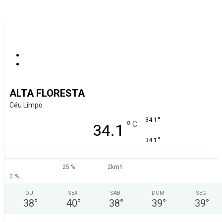
ALTA FLORESTA
Céu Limpo
°
34.1
°
C
34.1
°
34.1
25 %
2kmh
0 %
QUI
SEX
SÁB
DOM
SEG
38
°
40
°
38
°
39
°
39
°