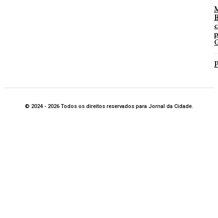
B
c
p
G
P
© 2024 - 2026 Todos os direitos reservados para Jornal da Cidade.