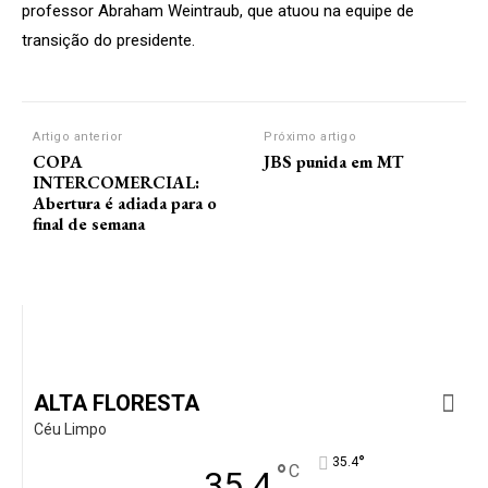
professor Abraham Weintraub, que atuou na equipe de
transição do presidente.
Artigo anterior
Próximo artigo
COPA
JBS punida em MT
INTERCOMERCIAL:
Abertura é adiada para o
final de semana
ALTA FLORESTA
Céu Limpo
°
35.4
°
C
35.4