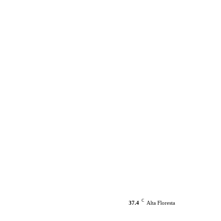
C
37.4
Alta Floresta