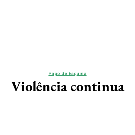
lítica
Esporte
Educação
Saúde
Papo De Esqui
Papo de Esquina
Violência continua