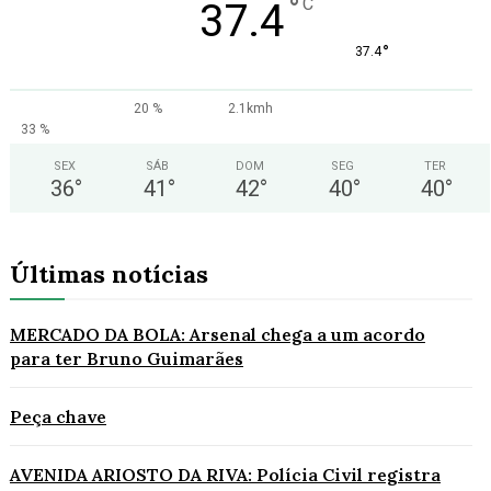
°
C
37.4
°
37.4
20 %
2.1kmh
33 %
SEX
SÁB
DOM
SEG
TER
36
°
41
°
42
°
40
°
40
°
Últimas notícias
MERCADO DA BOLA: Arsenal chega a um acordo
para ter Bruno Guimarães
Peça chave
AVENIDA ARIOSTO DA RIVA: Polícia Civil registra