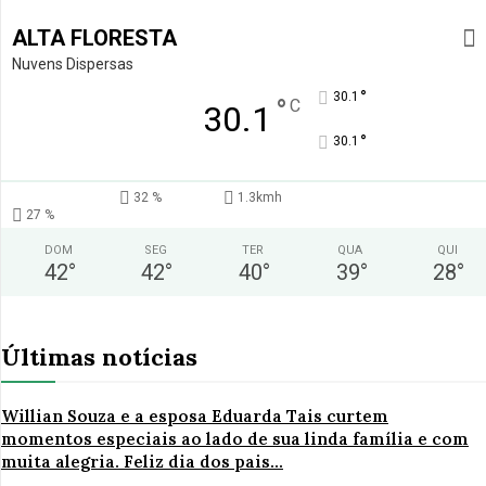
ALTA FLORESTA
Nuvens Dispersas
°
30.1
°
C
30.1
°
30.1
32 %
1.3kmh
27 %
DOM
SEG
TER
QUA
QUI
42
°
42
°
40
°
39
°
28
°
Últimas notícias
Willian Souza e a esposa Eduarda Tais curtem
momentos especiais ao lado de sua linda família e com
muita alegria. Feliz dia dos pais...