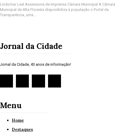
Lindomar Leal Assessoria de Imprensa Câmara Municipal A Câmara
Municipal de Alta Floresta disponibiliza à população o Portal da
Transparência, uma...
Jornal da Cidade
Jornal da Cidade, 43 anos de informação!
Menu
Home
Destaques