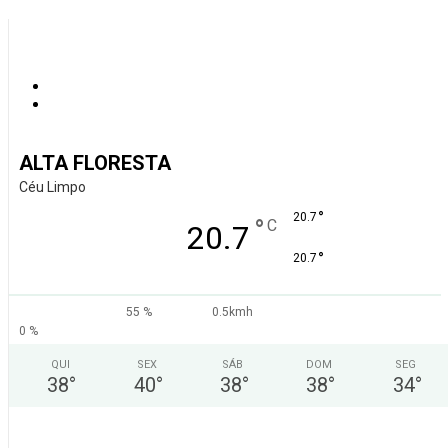
ALTA FLORESTA
Céu Limpo
°
20.7
°
C
20.7
°
20.7
55 %
0.5kmh
0 %
QUI
SEX
SÁB
DOM
SEG
38
°
40
°
38
°
38
°
34
°