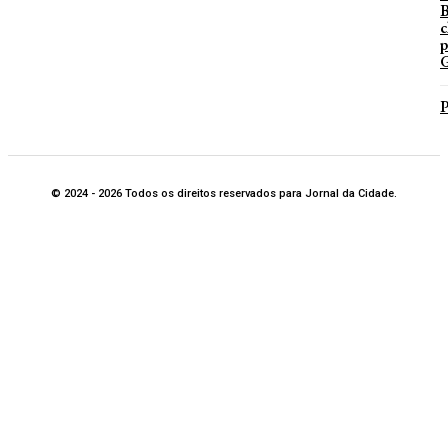
B
c
p
G
P
© 2024 - 2026 Todos os direitos reservados para Jornal da Cidade.