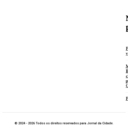
P
v
B
c
p
G
P
© 2024 - 2026 Todos os direitos reservados para Jornal da Cidade.