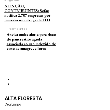
Artigo anterior
ATENÇÃO,
CONTRIBUINTES: Sefaz
notifica 2.707 empresas por
omissão na entrega da EFD
Próximo artigo
Anvisa emite alerta para risco
de pancreatite aguda
associada ao uso indevido de
canetas emagrecedoras
ALTA FLORESTA
Céu Limpo