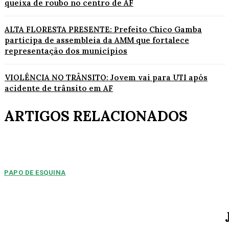
queixa de roubo no centro de AF
ALTA FLORESTA PRESENTE: Prefeito Chico Gamba
participa de assembleia da AMM que fortalece
representação dos municípios
VIOLÊNCIA NO TRÂNSITO: Jovem vai para UTI após
acidente de trânsito em AF
ARTIGOS RELACIONADOS
PAPO DE ESQUINA
Pulverização de votos
E essa disputa dos mais de 43 mil votos da cidade será árdua. Na
Câmara Municipal, os 15...