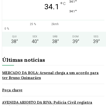
°
34.1
°
C
34.1
°
34.1
25 %
2kmh
0 %
QUI
SEX
SÁB
DOM
SEG
38
°
40
°
38
°
39
°
39
°
Últimas notícias
MERCADO DA BOLA: Arsenal chega a um acordo para
ter Bruno Guimarães
Peça chave
AVENIDA ARIOSTO DA RIVA: Polícia Civil registra