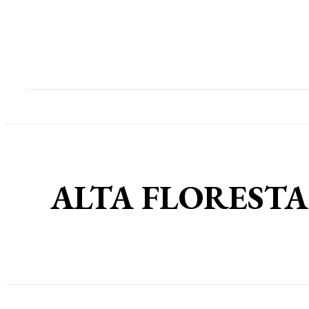
Home
Destaques
Geral
Polícia
Po
ALTA FLORESTA: M