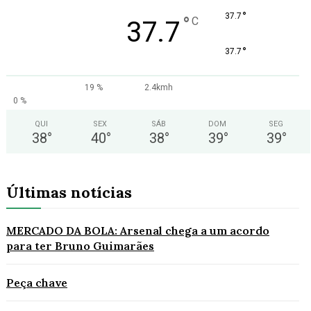
°
37.7
°
C
37.7
°
37.7
19 %
2.4kmh
0 %
QUI
SEX
SÁB
DOM
SEG
38
°
40
°
38
°
39
°
39
°
Últimas notícias
MERCADO DA BOLA: Arsenal chega a um acordo
para ter Bruno Guimarães
Peça chave