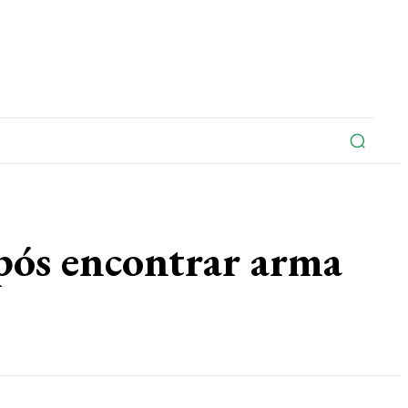
na
Edições Do Jornal
Artigo
Contato
ós encontrar arma