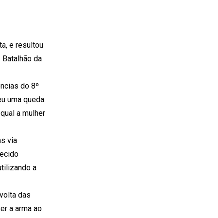
a, e resultou
º Batalhão da
ências do 8º
eu uma queda.
qual a mulher
s via
recido
tilizando a
 volta das
er a arma ao