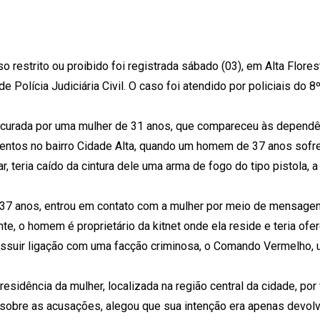
restrito ou proibido foi registrada sábado (03), em Alta Florest
Polícia Judiciária Civil. O caso foi atendido por policiais do 8
 procurada por uma mulher de 31 anos, que compareceu às depend
eventos no bairro Cidade Alta, quando um homem de 37 anos sofr
eria caído da cintura dele uma arma de fogo do tipo pistola, a 
 37 anos, entrou em contato com a mulher por meio de mensagen
, o homem é proprietário da kitnet onde ela reside e teria ofe
ossuir ligação com uma facção criminosa, o Comando Vermelho, u
residência da mulher, localizada na região central da cidade, por
 sobre as acusações, alegou que sua intenção era apenas devolv