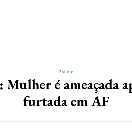
lítica
Esporte
Educação
Saúde
Papo De Esqui
Polícia
ulher é ameaçada ap
furtada em AF