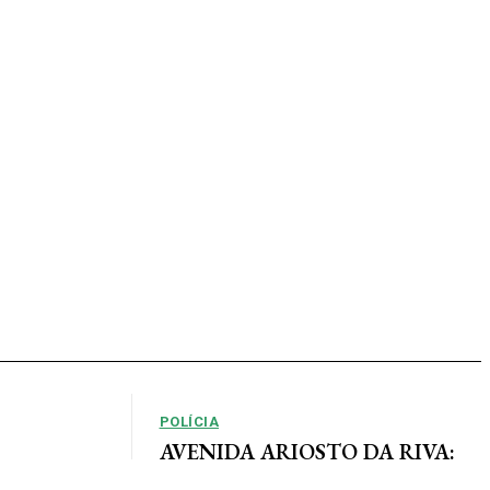
POLÍCIA
AVENIDA ARIOSTO DA RIVA:
Polícia Civil registra queixa de
so, em que as