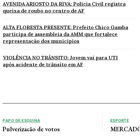
AVENIDA ARIOSTO DA RIVA: Polícia Civil registra
queixa de roubo no centro de AF
ALTA FLORESTA PRESENTE: Prefeito Chico Gamba
participa de assembleia da AMM que fortalece
representação dos municípios
VIOLÊNCIA NO TRÂNSITO: Jovem vai para UTI
após acidente de trânsito em AF
PAPO DE ESQUINA
ESPORTE
Pulverização de votos
MERCADO 
chega a um
E essa disputa dos mais de 43 mil votos da