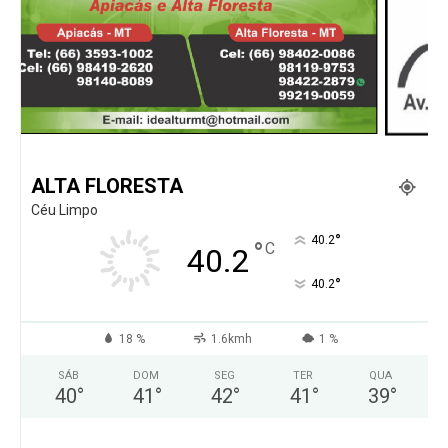
ALTA FLORESTA
Céu Limpo
°
40.2
°
C
40.2
°
40.2
18 %
1.6kmh
1 %
SÁB
DOM
SEG
TER
QUA
40
°
41
°
42
°
41
°
39
°