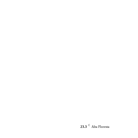
C
23.3
Alta Floresta