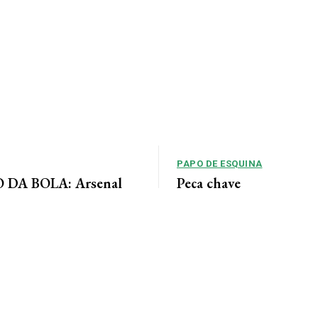
PAPO DE ESQUINA
DA BOLA: Arsenal
Peça chave
 acordo para ter Bruno
No cenário político de Mato Gros
alianças costumam ser moldadas 
entre as forças...
 Jornal da Cidade O Arsenal
ordo com o Newcastle pela
eio-campista brasileiro Bruno...