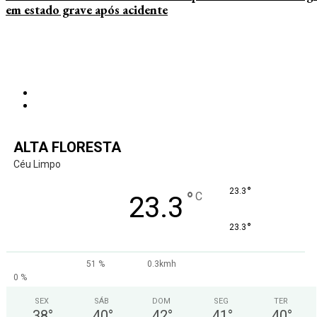
em estado grave após acidente
ALTA FLORESTA
Céu Limpo
°
23.3
°
C
23.3
°
23.3
51 %
0.3kmh
0 %
SEX
SÁB
DOM
SEG
TER
38
°
40
°
42
°
41
°
40
°