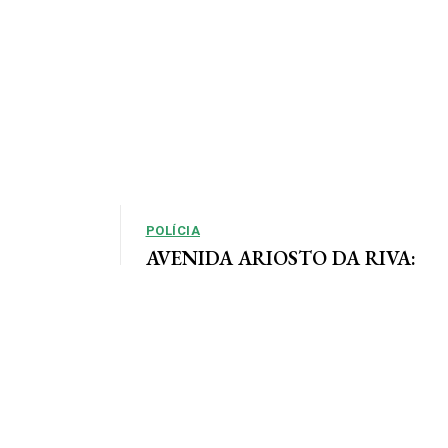
POLÍCIA
AVENIDA ARIOSTO DA RIVA:
Polícia Civil registra queixa de
so, em que as
roubo no centro de AF
e definidas
Por Arão Leite Alta Floresta – A Polícia Civil do
município de Alta Floresta deverá apurar o roubo
a...