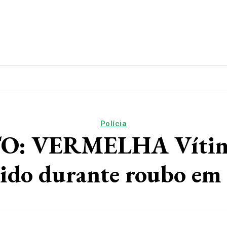
lítica
Esporte
Educação
Saúde
Papo De Esqui
Polícia
 VERMELHA Vítima r
ido durante roubo em 