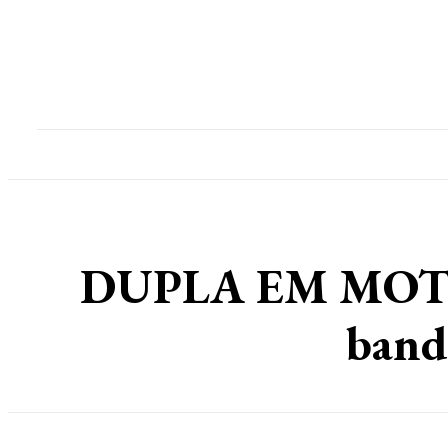
Home
Destaques
Geral
Polícia
Po
DUPLA EM MOTO:
band