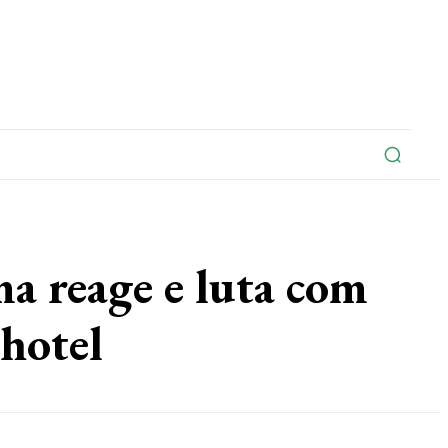
na
Edições Do Jornal
Artigo
Contato
eage e luta com
hotel