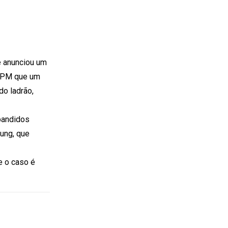
e anunciou um
à PM que um
do ladrão,
 bandidos
ung, que
e o caso é