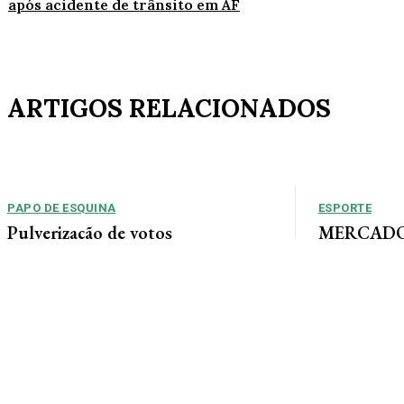
após acidente de trânsito em AF
ARTIGOS RELACIONADOS
PAPO DE ESQUINA
ESPORTE
Pulverização de votos
MERCADO 
chega a um
E essa disputa dos mais de 43 mil votos da
Guimarães
cidade será árdua. Na Câmara Municipal, os 15...
Gustavo Sampaio
chegou a um ac
contratação do m