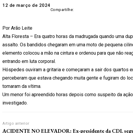
12 de março de 2024
Compartilhe:
Por Arão Leite
Alta Floresta – Era quatro horas da madrugada quando uma dupl
assalto. Os bandidos chegaram em uma moto de pequena cilind
elemento colocou a mão na cintura e ordenou para que não reag
entrando em luta corporal.
Hóspedes ouviram a gritaria e começaram a sair dos quartos e
perceberam que estava chegando muita gente e fugiram do loca
tomaram da vítima.
Um menor foi apreendido horas depois como suspeito da ação c
investigado.
Artigo anterior
ACIDENTE NO ELEVADOR: Ex-presidente da CDL seg