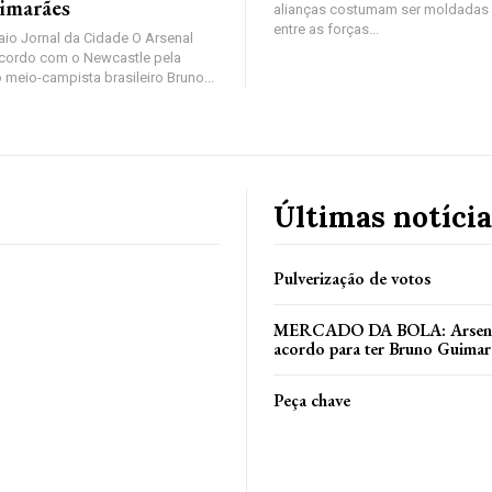
imarães
alianças costumam ser moldadas 
entre as forças...
io Jornal da Cidade O Arsenal
cordo com o Newcastle pela
 meio-campista brasileiro Bruno...
Últimas notícia
Pulverização de votos
MERCADO DA BOLA: Arsenal
acordo para ter Bruno Guimar
Peça chave