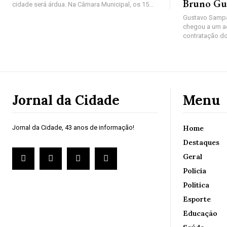
Bruno Gu
cidade será árdua. Na Câmara Municipal, os 15...
Gustavo Sampa
chegou a um a
contratação do
Jornal da Cidade
Menu
Jornal da Cidade, 43 anos de informação!
Home
Destaques
Geral
Polícia
Política
Esporte
Educação