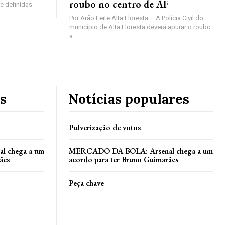
roubo no centro de AF
e definidas
Por Arão Leite Alta Floresta – A Polícia Civil do
município de Alta Floresta deverá apurar o roubo
a...
s
Notícias populares
Pulverização de votos
 chega a um
MERCADO DA BOLA: Arsenal chega a um
ães
acordo para ter Bruno Guimarães
Peça chave