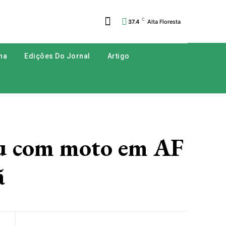
C
37.4
Alta Floresta
na
Edições Do Jornal
Artigo
 com moto em AF
ã