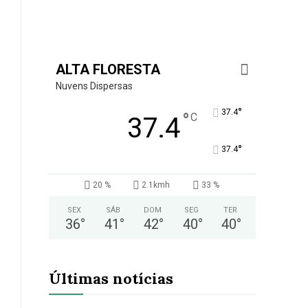
ALTA FLORESTA
Nuvens Dispersas
°
37.4
°
C
37.4
°
37.4
20 %
2.1kmh
33 %
SEX
SÁB
DOM
SEG
TER
36
°
41
°
42
°
40
°
40
°
Últimas notícias